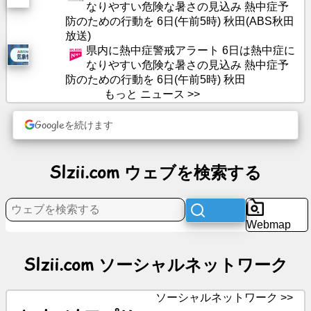
成
なりやすい危険な暑さの見込み 熱中症予
防のための行動を 6日(午前5時) 秋田(ABS秋田
放送)
県内に熱中症警戒アラート 6日は熱中症に
記
なりやすい危険な暑さの見込み 熱中症予
事
防のための行動を 6日(午前5時) 秋田
もっと ニュース >>
議
題
Googleを続けます
エ
Slzii.com ウェブを検索する
ン
タ
ー
テ
Webmap
イ
メ
Slzii.com ソーシャルネットワーク
ン
ト
ソーシャルネットワーク >>
ソ