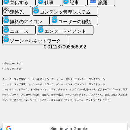
イ
宣伝する
仕事
記事
議題
コ
連絡先
コンテンツ管理システム
ン
無料のアイコン
ユーザーの種類
チ
ニュース
エンターテイメント
ャ
ソーシャルネットワーク
ッ
0.011137008666992
ト
GPT
いらっしゃいませ！
ウ
いらっしゃいませ！
ィ
ニュース、ウェブ検索、ソーシャル ネットワーク、ゲーム、エンターテイメント、リンクとツール
キ
ニュース、ウェブ検索、ソーシャル ネットワーク、ゲーム、エンターテイメント、リンクとツール
ソーシャルネットワーク、オンラインコミュニティ、チャット、オンラインの友達の作成、ビデオのアップロード、写真
連
のアップロード、メッセージの送信、連絡先、ビデオ通話、ソーシャルメディア、プロファイル、接続、新しい人との出
会い、ディスカッション、ソーシャルアプリ、コミュニティプラットフォーム、ネットワーキングサイト
絡
先
ゲ
ー
Sign in with Google