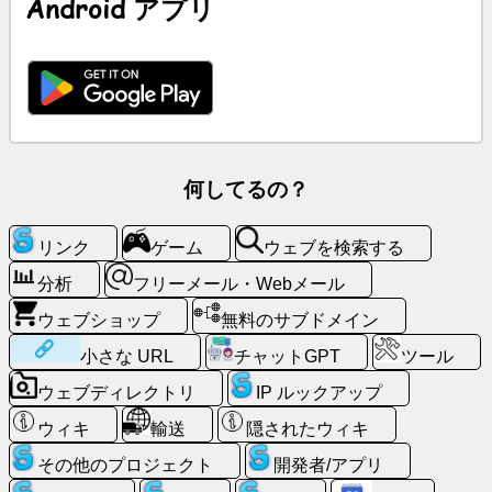
Android アプリ
ー
シ
ャ
ル
ネ
ッ
ト
ワ
何してるの？
ー
ク
リンク
ゲーム
ウェブを検索する
ニ
分析
フリーメール・Webメール
ュ
ウェブショップ
無料のサブドメイン
ー
ス
小さな URL
チャットGPT
ツール
ウェブディレクトリ
IP ルックアップ
無
ウィキ
輸送
隠されたウィキ
料
の
その他のプロジェクト
開発者/アプリ
ア