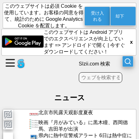
このウェブサイトは必須 Cookie を
使用しています。お客様の同意を得
受け入
却下
れる
て、統計のために Google Analytics
Cookie を配置します。
ペ
このウェブサイトは Android アプリ
ー
でのエクスペリエンスが向上してい
ジ
x
ます =>
アンドロイドで開く
|
今すぐ
を
ダウンロードしてください！
作
成
Slzii.com 検索
す
る
ニュース
グ
ル
ー
北京市民露天观影度夏夜
プ
映画『月がみている』に黒木瞳、西岡德
の
馬、吉田羊が出演
作
県内に熱中症警戒アラート 6日は熱中症に