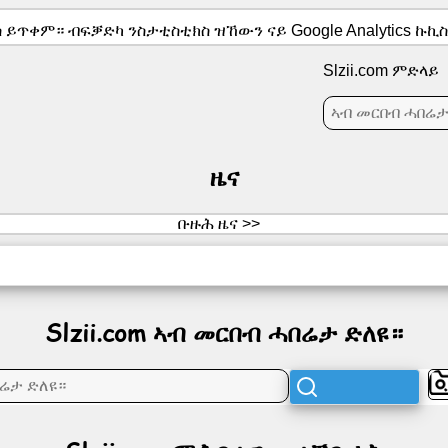
 ይጥቀም። ብፍቓድካ ንስታቲስቲክስ ዝኸውን ናይ Google Analytics ኩኪ
Slzii.com ምድላይ
ዜና
ቡዙሕ ዜና >>
Slzii.com ኣብ መርበብ ሓበሬታ ድለዩ።