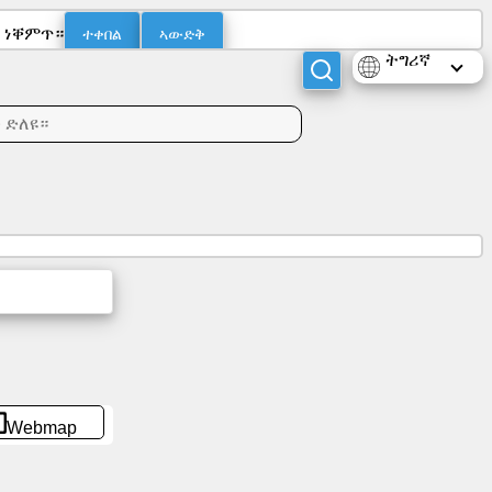
ተቀበል
ኣውድቅ
ስ ነቐምጥ።
ትግሪኛ
Webmap