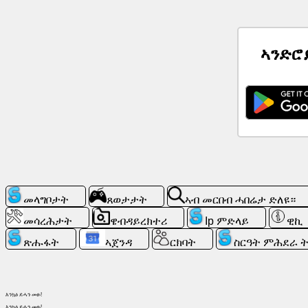
ዜና
ኣንድሮ
ነጻ
ምልክታት
ቻትጂፒቲ
ዊኪ
ርክባት
መላግቦታት
ጸወታታት
ኣብ መርበብ ሓበሬታ ድለዩ።
ጸወታታት
መሳረሕታት
ዌብዳይረክተሪ
Ip ምድላይ
ዊኪ
ጽሑፋት
ኣጀንዳ
ርክባት
ስርዓት ምሕደራ 
ኣብ
መርበብ
ሓበሬታ
ድለዩ።
እንኳዕ ደሓን መፁ!
እንኳዕ ደሓን መፁ!