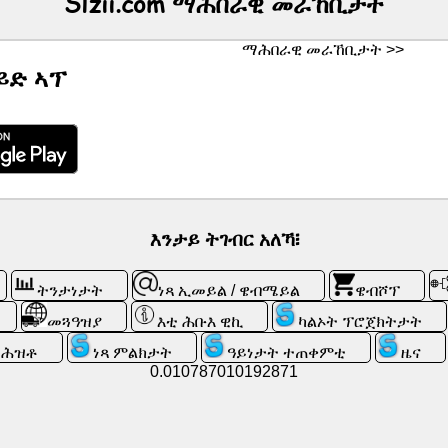
Slzii.com ማሕበራዊ መራኸቢታት
ማሕበራዊ መራኸቢታት >>
ይድ ኣፕ
እንታይ ትገብር አለኻ፧
ትንታነታት
ነጻ ኢመይል / ዌብሜይል
ዌብሾፕ
መጓዓዝያ
እቲ ሕቡእ ዊኪ
ካልኦት ፕሮጀክትታት
ትሕዝቶ
ነጻ ምልክታት
ዓይነታት ተጠቀምቲ
ዜና
0.010787010192871