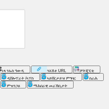
ነጻ ንኡስ ዓውዲ
ንእሽቶ URL
ቻትጂፒቲ
ዲቨሎፐራት /ኣፕስ
ኣድቨርታይዝ ምግባር
ስራሕ
ምዝንጋዕ
ማሕበራዊ መራኸቢታት