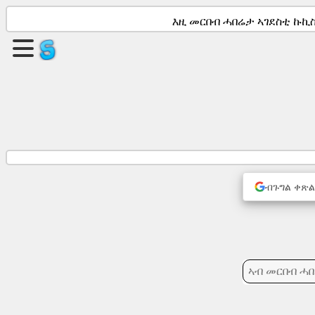
እዚ መርበብ ሓበሬታ ኣገደስቲ ኩኪስ
ገጽ
ምፍጣር
ጉጅለ
ምፍጣር
ጽሑፋት
ብጉግል ቀጽል
ኣጀንዳ
ምዝንጋዕ
ማሕበራዊ
መራኸቢታት