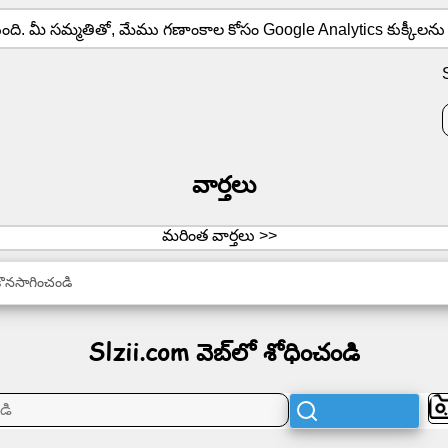
తుంది. మీ సమ్మతితో, మేము గణాంకాల కోసం Google Analytics కుక్కీల
వార్తలు
మరింత వార్తలు >>
కొనసాగించండి
Slzii.com వెబ్‌లో శోధించండి