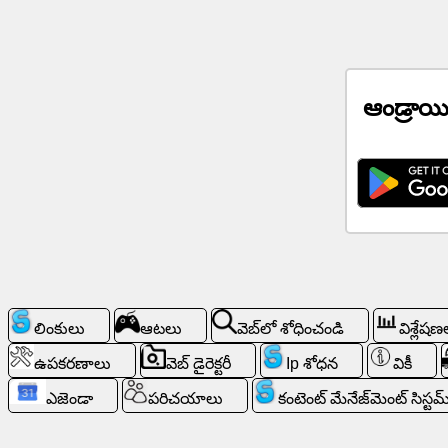
నెట్వర్క్
వార్తలు
ఆండ్రాయ
ఉచిత
చిహ్నాలు
ChatGPT
వికీ
పరిచయాలు
లింకులు
ఆటలు
వెబ్‌లో శోధించండి
విశ్లేషణ
ఆటలు
ఉపకరణాలు
వెబ్ డైరెక్టరీ
Ip శోధన
వికీ
ఎజెండా
పరిచయాలు
కంటెంట్ మేనేజ్‌మెంట్ సిస్టమ
వెబ్‌లో
శోధించండి