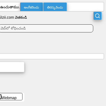
ను ఉంచుతాము.
అంగీకరించు
తిరస్కరించు
Slzii.com వెతకండి
Webmap