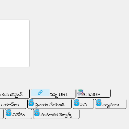
 ఉప-డొమైన్
చిన్న URL
ChatGPT
 / యాప్‌లు
ప్రచారం చేయండి
పని
వ్యాసాలు
వినోదం
సామాజిక నెట్వర్క్