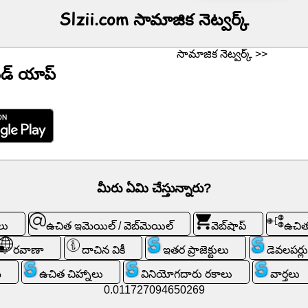
Slzii.com సామాజిక నెట్వర్క్
సామాజిక నెట్వర్క్ >>
ిడ్ యాప్
మీరు ఏమి చేస్తున్నారు?
లు
ఉచిత ఇమెయిల్ / వెబ్‌మెయిల్
వెబ్‌షాప్
ఉచిత
రవాణా
దాచిన వికీ
ఇతర ప్రాజెక్టులు
డెవలపర్లు
్
ఉచిత చిహ్నాలు
వినియోగదారు రకాలు
వార్తలు
0.011727094650269