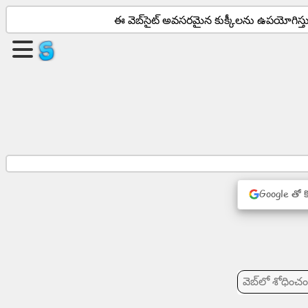
ఈ వెబ్‌సైట్ అవసరమైన కుక్కీలను ఉపయోగిస్
ఒక
పేజీని
సృష్టించండి
సమూహాన్ని
సృష్టించండి
Google తో 
వ్యాసాలు
ఎజెండా
వినోదం
సామాజిక