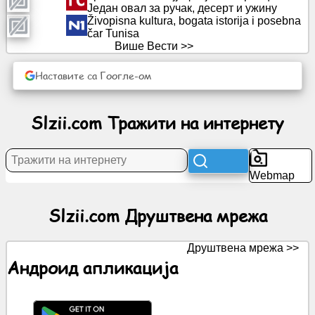
Један овал за ручак, десерт и ужину
Živopisna kultura, bogata istorija i posebna
čar Tunisa
Вести
Више Вести >>
Бесплатне
Наставите са Гоогле-ом
иконе
Slzii.com Тражити на интернету
ЦхатГПТ
Вики
Webmap
Контакти
Slzii.com Друштвена мрежа
Игре
Друштвена мрежа >>
Андроид апликација
Тражити
на
интернету