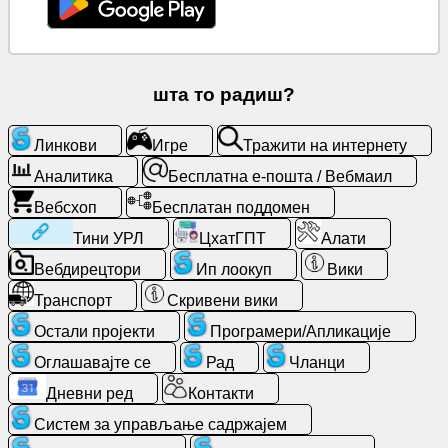
Бесплатна
е-
пошта
/
шта то радиш?
Вебмаил
Линкови
Игре
Тражити на интернету
Аналитика
Аналитика
Бесплатна е-пошта / Вебмаил
Вебсхоп
Бесплатан поддомен
Вебсхоп
Тини УРЛ
ЦхатГПТ
Алати
Програмери/
Вебдирецтори
Ип лоокуп
Вики
Апликације
Транспорт
Скривени вики
Остали пројекти
Програмери/Апликације
Алати
Оглашавајте се
Рад
Чланци
Рад
Дневни ред
Контакти
Систем за управљање садржајем
Вебдирецтори