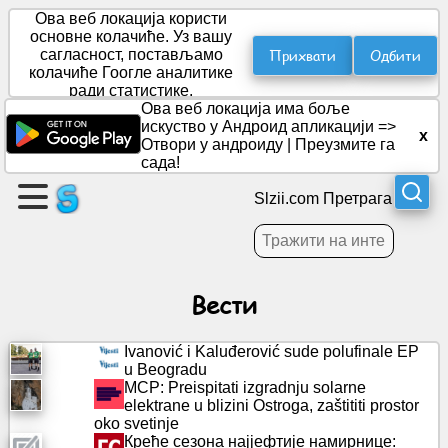
Ова веб локација користи
основне колачиће. Уз вашу
Прихвати
Одбити
сагласност, постављамо
колачиће Гоогле аналитике
Направите
ради статистике.
страницу
Ова веб локација има боље
искуство у Андроид апликацији =>
x
Отвори у андроиду
|
Преузмите га
Креирајте
сада!
групу
Slzii.com Претрага
Чланци
Вести
Дневни
ред
Ivanović i Kaluđerović sude polufinale EP
u Beogradu
Забава
MCP: Preispitati izgradnju solarne
elektrane u blizini Ostroga, zaštititi prostor
oko svetinje
Друштвена
Креће сезона најјефтије намирнице:
мрежа