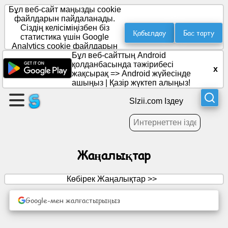
Бұл веб-сайт маңызды cookie
файлдарын пайдаланады.
Сіздің келісіміңізбен біз
Қабылдау
Бас тарту
статистика үшін Google
Бет
Analytics cookie файлдарын
жасау
орналастырамыз.
Бұл веб-сайттың Android
қолданбасында тәжірибесі
x
жақсырақ =>
Android жүйесінде
Топ
ашыңыз
|
Қазір жүктеп алыңыз!
құру
Slzii.com Іздеу
Мақалалар
Жаңалықтар
Күн
тәртібі
Көбірек Жаңалықтар >>
Ойын-
Google-мен жалғастырыңыз
сауық
Әлеуметтік