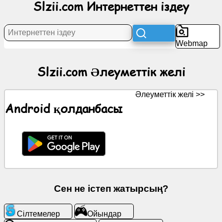
Slzii.com Интернеттен іздеу
желі
Жаңалықтар
Webmap
Тегін
Slzii.com Әлеуметтік желі
белгішелер
Әлеуметтік желі >>
ChatGPT
Android қолданбасы
Wiki
Контактілер
Ойындар
Сен не істеп жатырсың?
Интернеттен
іздеу
Сілтемелер
Ойындар