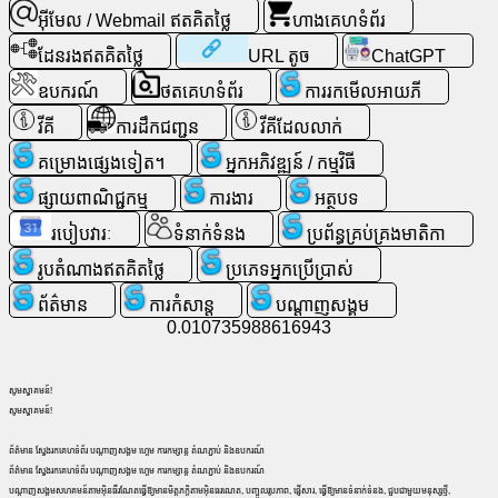
ទំនង
អ៊ីមែល / Webmail ឥតគិតថ្លៃ
ហាងគេហទំព័រ
ដែនរងឥតគិតថ្លៃ
URL តូច
ChatGPT
ហ្គេម
ឧបករណ៍
ថតគេហទំព័រ
ការរកមើលអាយភី
ស្វែងរក
វីគី
ការដឹកជញ្ជូន
វីគីដែលលាក់
គេហទំព័រ
គម្រោងផ្សេងទៀត។
អ្នកអភិវឌ្ឍន៍ / កម្មវិធី
ផ្សាយពាណិជ្ជកម្ម
ការងារ
អត្ថបទ
អ៊ីមែល
/
របៀបវារៈ
ទំនាក់ទំនង
ប្រព័ន្ធគ្រប់គ្រងមាតិកា
Webmail
រូបតំណាងឥតគិតថ្លៃ
ប្រភេទអ្នកប្រើប្រាស់
ឥត
គិត
ព័ត៌មាន
ការកំសាន្ត
ប​ណ្តា​ញ​សង្គម
ថ្លៃ
0.010735988616943
វិភាគ
សូមស្វាគមន៍!
សូមស្វាគមន៍!
ហាង
ព័ត៌មាន ស្វែងរកគេហទំព័រ បណ្តាញសង្គម ហ្គេម ការកម្សាន្ត តំណភ្ជាប់ និងឧបករណ៍
គេហទំព័រ
ព័ត៌មាន ស្វែងរកគេហទំព័រ បណ្តាញសង្គម ហ្គេម ការកម្សាន្ត តំណភ្ជាប់ និងឧបករណ៍
បណ្តាញសង្គមសហគមន៍តាមអ៊ិនធឺរណែតធ្វើឱ្យមានមិត្តភក្តិតាមអ៊ិនធរណេត, បញ្ចូលរូបភាព, ផ្ញើសារ, ធ្វើឱ្យមានទំនាក់ទំនង, ជួបជាមួយមនុស្សថ្មី,