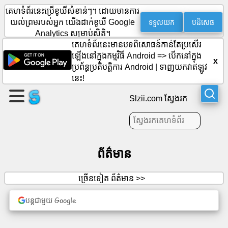
គេហទំព័រនេះប្រើខូឃីសំខាន់ៗ។ ដោយមានការ
ទទួលយក
បដិសេធ
យល់ព្រមរបស់អ្នក យើងដាក់ខូឃី Google
Analytics សម្រាប់ស្ថិតិ។
បង្កើត
គេហទំព័រនេះមានបទពិសោធន៍កាន់តែប្រសើរ
ឡើងនៅក្នុងកម្មវិធី Android =>
បើកនៅក្នុង
ទំព័រ
x
ប្រព័ន្ធប្រតិបត្តិការ Android
|
ទាញយកវាឥឡូវ
មួយ។
នេះ!
បង្កើត
Slzii.com ស្វែងរក
ក្រុម
អត្ថបទ
ព័ត៌មាន
របៀប
ច្រើនទៀត ព័ត៌មាន >>
វារៈ
បន្តជាមួយ Google
ការ
កំសាន្ត