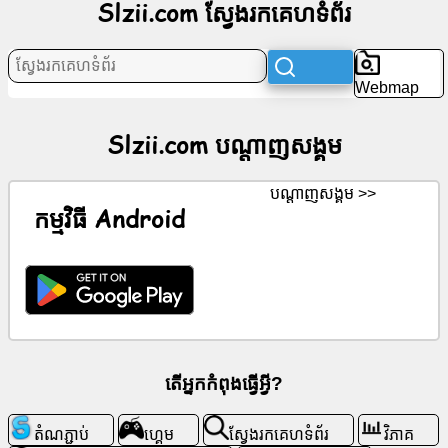
Slzii.com ស្វែងរកគេហទំព័រ
ប​
ណ្តា​
ញ​
Webmap
សង្គម
Slzii.com ប​ណ្តា​ញ​សង្គម
ព័ត៌មាន
ប​ណ្តា​ញ​សង្គម >>
រូប
កម្មវិធី Android
តំណាង
ឥត
គិត
ថ្លៃ
ChatGPT
តើអ្នកកំពុងធ្វើអ្វី?
វីគី
តំណភ្ជាប់
ហ្គេម
ស្វែងរកគេហទំព័រ
វិភាគ
ទំនាក់