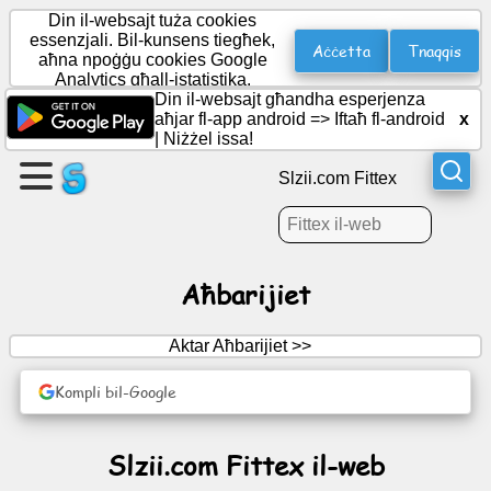
Din il-websajt tuża cookies
essenzjali. Bil-kunsens tiegħek,
Aċċetta
Tnaqqis
aħna npoġġu cookies Google
Analytics għall-istatistika.
Oħloq
Din il-websajt għandha esperjenza
paġna
aħjar fl-app android =>
Iftaħ fl-android
x
|
Niżżel issa!
Oħloq
Slzii.com Fittex
grupp
Artikoli
Aħbarijiet
Aġenda
Aktar Aħbarijiet >>
Divertiment
Kompli bil-Google
Netwerk
Slzii.com Fittex il-web
Soċjali