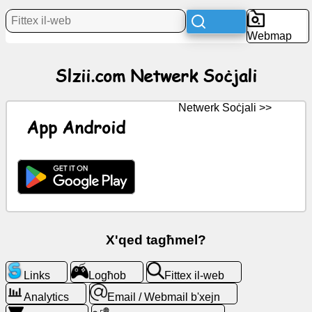
Aħbarijiet
Webmap
Ikoni
Slzii.com Netwerk Soċjali
b'xejn
ChatGPT
Netwerk Soċjali >>
App Android
Wiki
Kuntatti
Logħob
X'qed tagħmel?
Fittex
il-
Links
Logħob
Fittex il-web
web
Analytics
Email / Webmail b'xejn