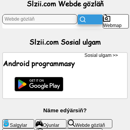
Slzii.com Webde gözläň
Habarlar
Webmap
Mugt
nyşanlar
Slzii.com Sosial ulgam
ChatGPT
Sosial ulgam >>
Android programmasy
Wiki
Aragatnaşyklar
Oýunlar
Näme edýärsiň?
Webde
gözläň
Salgylar
Oýunlar
Webde gözläň