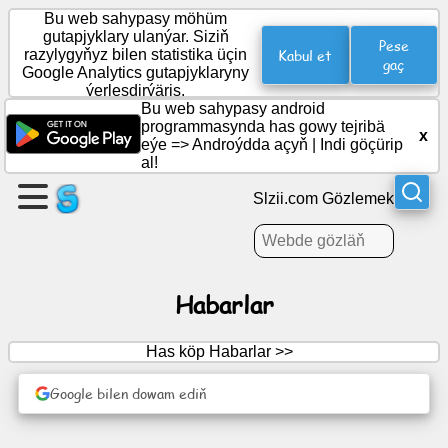
Bu web sahypasy möhüm
gutapjyklary ulanýar. Siziň
Pese
Kabul et
razylygyňyz bilen statistika üçin
gaç
Google Analytics gutapjyklaryny
Sahypa
ýerleşdirýäris.
dörediň
Bu web sahypasy android
programmasynda has gowy tejribä
x
eýe =>
Androýdda açyň
|
Indi göçürip
Topar
al!
dörediň
Slzii.com Gözlemek
Makalalar
Habarlar
Gün
tertibi
Has köp Habarlar >>
Güýmenje
Google bilen dowam ediň
Sosial
ulgam